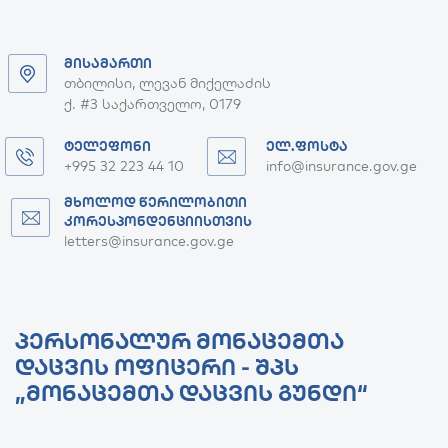
ᲛᲘᲡᲐᲛᲐᲠᲗᲘ
თბილისი, ლევან მიქელაძის
ქ. #3 საქართველო, 0179
ᲢᲔᲚᲔᲤᲝᲜᲘ
ᲔᲚ.ᲤᲝᲡᲢᲐ
+995 32 223 44 10
info@insurance.gov.ge
ᲛᲮᲝᲚᲝᲓ ᲬᲔᲠᲘᲚᲝᲑᲘᲗᲘ
ᲙᲝᲠᲔᲡᲞᲝᲜᲓᲔᲜᲪᲘᲘᲡᲗᲕᲘᲡ
letters@insurance.gov.ge
ᲞᲔᲠᲡᲝᲜᲐᲚᲣᲠ ᲛᲝᲜᲐᲪᲔᲛᲗᲐ
ᲓᲐᲪᲕᲘᲡ ᲝᲤᲘᲪᲔᲠᲘ - ᲨᲞᲡ
„ᲛᲝᲜᲐᲪᲔᲛᲗᲐ ᲓᲐᲪᲕᲘᲡ ᲒᲣᲜᲓᲘ“