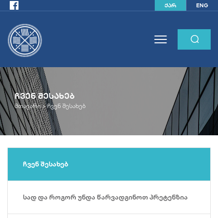
ქარ
ENG
ᲩᲕᲔᲜ ᲨᲔᲡᲐᲮᲔᲑ
მთავარი >
ჩვენ შესახებ
ჩვენ შესახებ
სად და როგორ უნდა წარვადგინოთ პრეტენზია