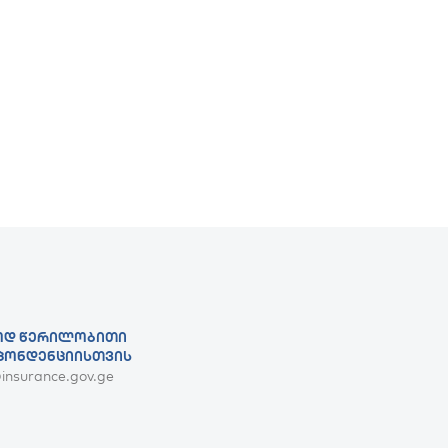
Დ ᲬᲔᲠᲘᲚᲝᲑᲘᲗᲘ
ᲞᲝᲜᲓᲔᲜᲪᲘᲘᲡᲗᲕᲘᲡ
@insurance.gov.ge