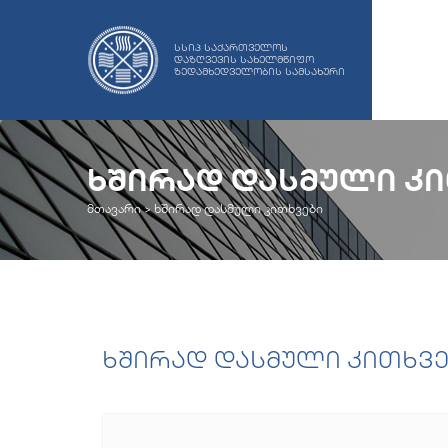
სსიპ საქართველოს
დაზღვევის სახელმწიფო
ზედამხედველობის სამსახური
ᲮᲨᲘᲠᲐᲓ ᲓᲐᲡᲛᲣᲚᲘ Კ
მთავარი >
ხშირად დასმული კითხვები
ხშირად დასმული კითხვე