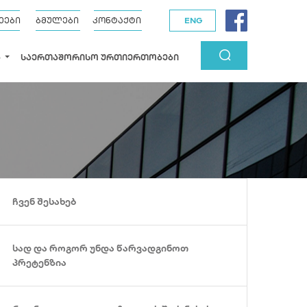
ეები
ბმულები
კონტაქტი
ENG
Ა
ᲡᲐᲔᲠᲗᲐᲨᲝᲠᲘᲡᲝ ᲣᲠᲗᲘᲔᲠᲗᲝᲑᲔᲑᲘ
ჩვენ შესახებ
სად და როგორ უნდა წარვადგინოთ
პრეტენზია