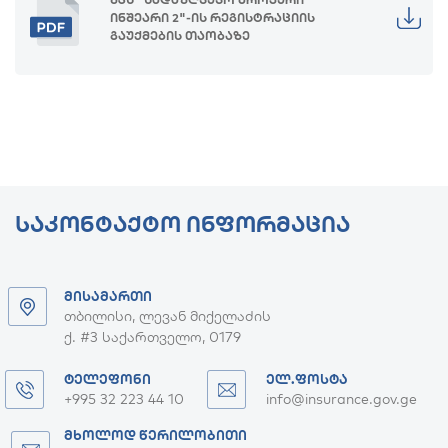
ინშეარი 2"-ის რეგისტრაციის
გაუქმების თაობაზე
ᲡᲐᲙᲝᲜᲢᲐᲥᲢᲝ ᲘᲜᲤᲝᲠᲛᲐᲪᲘᲐ
ᲛᲘᲡᲐᲛᲐᲠᲗᲘ
თბილისი, ლევან მიქელაძის
ქ. #3 საქართველო, 0179
ᲢᲔᲚᲔᲤᲝᲜᲘ
ᲔᲚ.ᲤᲝᲡᲢᲐ
+995 32 223 44 10
info@insurance.gov.ge
ᲛᲮᲝᲚᲝᲓ ᲬᲔᲠᲘᲚᲝᲑᲘᲗᲘ