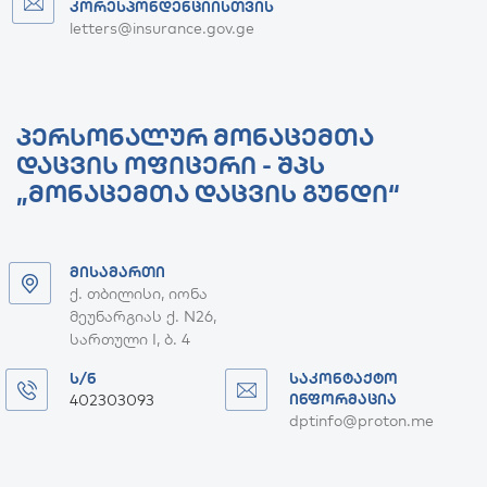
ᲙᲝᲠᲔᲡᲞᲝᲜᲓᲔᲜᲪᲘᲘᲡᲗᲕᲘᲡ
letters@insurance.gov.ge
ᲞᲔᲠᲡᲝᲜᲐᲚᲣᲠ ᲛᲝᲜᲐᲪᲔᲛᲗᲐ
ᲓᲐᲪᲕᲘᲡ ᲝᲤᲘᲪᲔᲠᲘ - ᲨᲞᲡ
„ᲛᲝᲜᲐᲪᲔᲛᲗᲐ ᲓᲐᲪᲕᲘᲡ ᲒᲣᲜᲓᲘ“
ᲛᲘᲡᲐᲛᲐᲠᲗᲘ
ქ. თბილისი, იონა
მეუნარგიას ქ. N26,
სართული I, ბ. 4
Ს/Ნ
ᲡᲐᲙᲝᲜᲢᲐᲥᲢᲝ
402303093
ᲘᲜᲤᲝᲠᲛᲐᲪᲘᲐ
dptinfo@proton.me