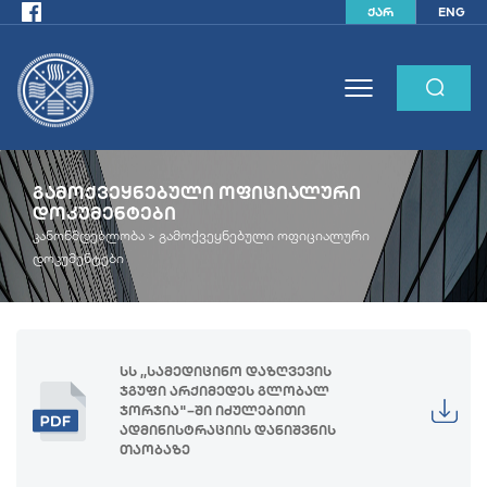
ქარ
ENG
ᲒᲐᲛᲝᲥᲕᲔᲧᲜᲔᲑᲣᲚᲘ ᲝᲤᲘᲪᲘᲐᲚᲣᲠᲘ
ᲓᲝᲙᲣᲛᲔᲜᲢᲔᲑᲘ
კანონმდებლობა >
გამოქვეყნებული ოფიციალური
დოკუმენტები
სს ,,სამედიცინო დაზღვევის
ჯგუფი არქიმედეს გლობალ
ჯორჯია"–ში იძულებითი
ადმინისტრაციის დანიშვნის
თაობაზე