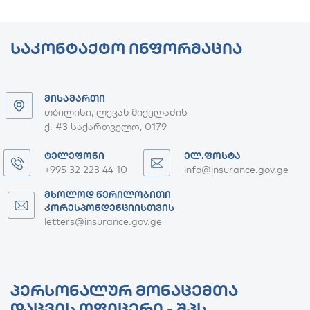
ᲡᲐᲙᲝᲜᲢᲐᲥᲢᲝ ᲘᲜᲤᲝᲠᲛᲐᲪᲘᲐ
ᲛᲘᲡᲐᲛᲐᲠᲗᲘ
თბილისი, ლევან მიქელაძის
ქ. #3 საქართველო, 0179
ᲢᲔᲚᲔᲤᲝᲜᲘ
ᲔᲚ.ᲤᲝᲡᲢᲐ
+995 32 223 44 10
info@insurance.gov.ge
ᲛᲮᲝᲚᲝᲓ ᲬᲔᲠᲘᲚᲝᲑᲘᲗᲘ
ᲙᲝᲠᲔᲡᲞᲝᲜᲓᲔᲜᲪᲘᲘᲡᲗᲕᲘᲡ
letters@insurance.gov.ge
ᲞᲔᲠᲡᲝᲜᲐᲚᲣᲠ ᲛᲝᲜᲐᲪᲔᲛᲗᲐ
ᲓᲐᲪᲕᲘᲡ ᲝᲤᲘᲪᲔᲠᲘ - ᲨᲞᲡ