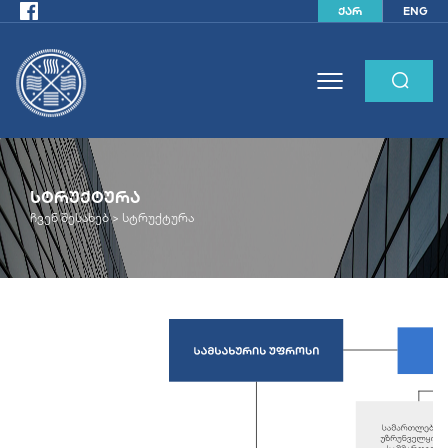
ქარ
ENG
ᲡᲢᲠᲣᲥᲢᲣᲠᲐ
ჩვენ შესახებ
>
სტრუქტურა